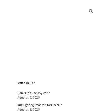
Sidebar
Son Yazılar
vdcasino
Çankırı’da kaç köy var ?
Ağustos 9, 2026
Kuzu göbeği mantarı tadı nasıl ?
Ağustos 8, 2026