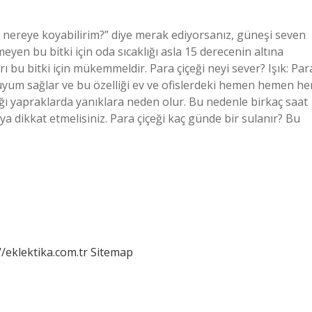
e nereye koyabilirim?” diye merak ediyorsanız, güneşi seven
eyen bu bitki için oda sıcaklığı asla 15 derecenin altına
 bu bitki için mükemmeldir. Para çiçeği neyi sever? Işık: Par
uyum sağlar ve bu özelliği ev ve ofislerdeki hemen hemen he
ı yapraklarda yanıklara neden olur. Bu nedenle birkaç saat
ikkat etmelisiniz. Para çiçeği kaç günde bir sulanır? Bu
//eklektika.com.tr
Sitemap