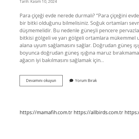
Tarih: Kasım 10, 2024
Para çiçeği evde nerede durmalı? “Para çiçeğini evd
bir bitki olduğunu bilmelisiniz. Soğuk ortamları sevm
düşmemelidir. Bu nedenle güneşli pencere pervazları
bitkisi gölgeli ve yarı gölgeli ortamlara mükemmel 
alana uyum sağlamasını sağlar. Doğrudan güneş ışığ
boyunca doğrudan güneş ışığına maruz bırakmamaya d
ağacın iyi bakılmasını sağlamak için…
Para
Devamını okuyun
Yorum Bırak
Çiçeği
Sıcak
Mı
Sever
Soğuk
https://mamafih.com.tr
https://allbirds.com.tr
https:
Mu