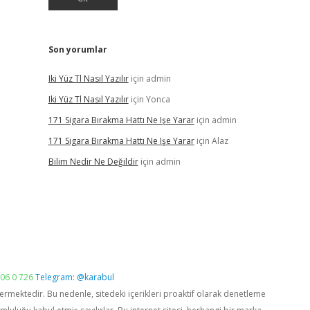
Son yorumlar
Iki Yüz Tl Nasıl Yazılır
için
admin
Iki Yüz Tl Nasıl Yazılır
için
Yonca
171 Sigara Bırakma Hattı Ne Işe Yarar
için
admin
171 Sigara Bırakma Hattı Ne Işe Yarar
için
Alaz
Bilim Nedir Ne Değildir
için
admin
06 0 726
Telegram: @karabul
vermektedir. Bu nedenle, sitedeki içerikleri proaktif olarak denetleme