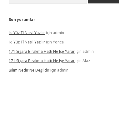
Son yorumlar
Iki Yüz Tl Nasıl Yazılır
için
admin
Iki Yüz Tl Nasıl Yazılır
için
Yonca
171 Sigara Bırakma Hattı Ne Işe Yarar
için
admin
171 Sigara Bırakma Hattı Ne Işe Yarar
için
Alaz
Bilim Nedir Ne Değildir
için
admin
ino