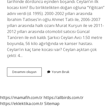
tarihinde dördüncü eşinden boşandı. Ceylan’ın ilk
kocası kim? Bu birliktelikten doğan oğluna “Yiğitcan”
adını verdi (d. 1995). 2000-2002 yılları arasında
İbrahim Tatlıses’in oğlu Ahmet Tatlı ile, 2006-2007
yılları arasında halk ozanı Murat Kurşun ile ve 2011-
2012 yılları arasında otomobil satıcısı Güncal
Tanören ile evli kaldı. Şarkıcı Ceylan Avcı 1.50 metre
boyunda, 56 kilo ağırlığında ve kanser hastası.
Ceylan’ın kaç tane kocası var? Ceylan aşktan çok
çekti: 4…
Ceylan
Devamını okuyun
Yorum Bırak
Kimin
Eşi
https://mamafih.com.tr
https://allbirds.com.tr
https://eklektika.com.tr
Sitemap