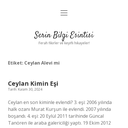
menüyü
Anasayfa
aç
Gizlilik Politikası
Serin Bilgi Esintisi
Yasal Uyarı
Ferah fikirler ve keyifli hikayeler!
Hakkımızda
Etiket:
Ceylan Alevi mi
Ceylan Kimin Eşi
Tarih: Kasım 30, 2024
Ceylan en son kiminle evlendi? 3. eşi: 2006 yılında
halk ozanı Murat Kurşun ile evlendi. 2007 yılında
boşandı. 4. eşi: 20 Eylül 2011 tarihinde Güncal
Tanören ile araba galericiliği yaptı. 19 Ekim 2012