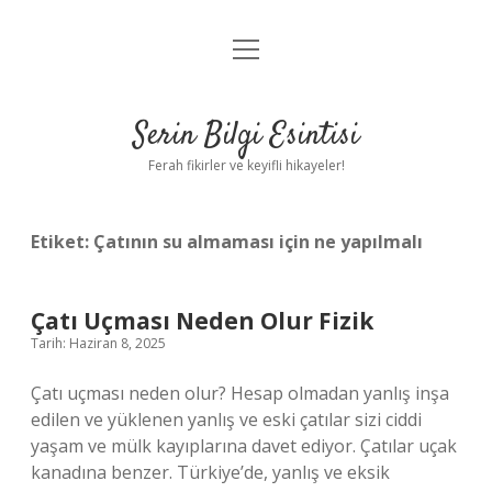
menüyü
Anasayfa
aç
Gizlilik Politikası
Serin Bilgi Esintisi
Yasal Uyarı
Ferah fikirler ve keyifli hikayeler!
Hakkımızda
Etiket:
Çatının su almaması için ne yapılmalı
Çatı Uçması Neden Olur Fizik
Tarih: Haziran 8, 2025
Çatı uçması neden olur? Hesap olmadan yanlış inşa
edilen ve yüklenen yanlış ve eski çatılar sizi ciddi
yaşam ve mülk kayıplarına davet ediyor. Çatılar uçak
kanadına benzer. Türkiye’de, yanlış ve eksik