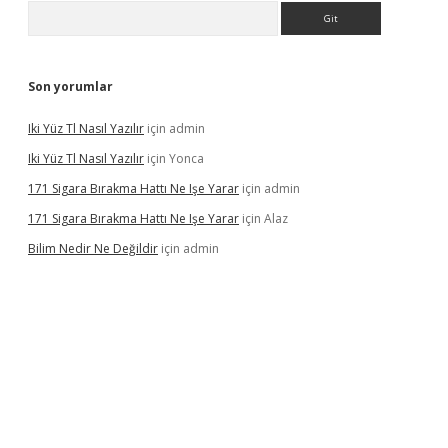
Arama
Son yorumlar
Iki Yüz Tl Nasıl Yazılır
için
admin
Iki Yüz Tl Nasıl Yazılır
için
Yonca
171 Sigara Bırakma Hattı Ne Işe Yarar
için
admin
171 Sigara Bırakma Hattı Ne Işe Yarar
için
Alaz
Bilim Nedir Ne Değildir
için
admin
no