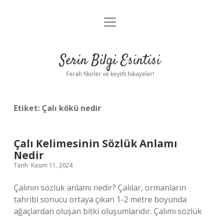
menüyü
Anasayfa
aç
Gizlilik Politikası
Serin Bilgi Esintisi
Yasal Uyarı
Ferah fikirler ve keyifli hikayeler!
Hakkımızda
Etiket:
Çalı kökü nedir
Çalı Kelimesinin Sözlük Anlamı
Nedir
Tarih: Kasım 11, 2024
Çalının sözlük anlamı nedir? Çalılar, ormanların
tahribi sonucu ortaya çıkan 1-2 metre boyunda
ağaçlardan oluşan bitki oluşumlarıdır. Çalımı sözlük