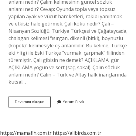
anlamı nedir? Çalım kelimesinin güncel sözlük
anlamı nedir? Cevap: Oyunda topla veya topsuz
yapılan ayak ve vücut hareketleri, rakibi yanıltmak
ve etkisiz hale getirmek. Çalı kökü nedir? Çalı –
Nisanyan Sözlüğü. Türkiye Türkçesi ve Çağataycada,
chalagan kelimesi “ısırgan, dikenli (bitki), boynuzlu
(köpek)” kelimesiyle eş anlamlıdır. Bu kelime, Türkçe
eki +I(g) ile Eski Türkçe “vurmak, çarpmak” fiilinden
türemiştir. Çalı gibisin ne demek? AÇIKLAMA: gür
AÇIKLAMA yoğun ve sert (saç, sakal). Çalın sözlük
anlamı nedir? Calın – Türk ve Altay halk inançlarında
kutsal…
Çalı
Devamını okuyun
Yorum Bırak
Kelimesinin
Sözlük
Anlamı
Nedir
https://mamafih.com.tr
https://allbirds.com.tr