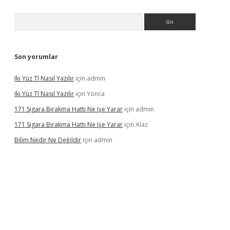
Arama
Son yorumlar
Iki Yüz Tl Nasıl Yazılır
için
admin
Iki Yüz Tl Nasıl Yazılır
için
Yonca
171 Sigara Bırakma Hattı Ne Işe Yarar
için
admin
171 Sigara Bırakma Hattı Ne Işe Yarar
için
Alaz
Bilim Nedir Ne Değildir
için
admin
ino