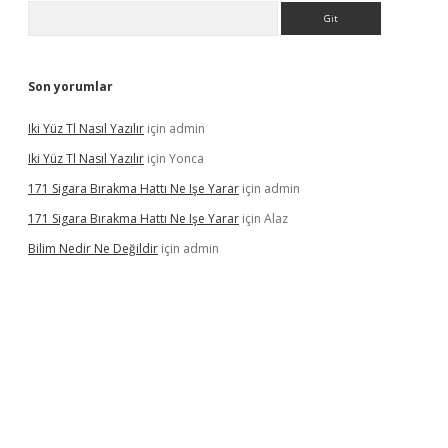
Arama
Son yorumlar
Iki Yüz Tl Nasıl Yazılır
için
admin
Iki Yüz Tl Nasıl Yazılır
için
Yonca
171 Sigara Bırakma Hattı Ne Işe Yarar
için
admin
171 Sigara Bırakma Hattı Ne Işe Yarar
için
Alaz
Bilim Nedir Ne Değildir
için
admin
ino