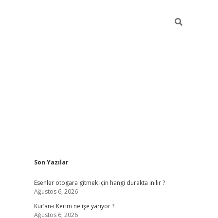
Sidebar
Son Yazılar
vdcasino
Esenler otogara gitmek için hangi durakta inilir ?
Ağustos 6, 2026
Kur’an-ı Kerim ne işe yarıyor ?
Ağustos 6, 2026