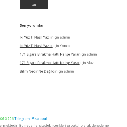
Son yorumlar
Iki Yüz Tl Nasıl Yazılır
için
admin
Iki Yüz Tl Nasıl Yazılır
için
Yonca
171 Sigara Bırakma Hattı Ne Işe Yarar
için
admin
171 Sigara Bırakma Hattı Ne Işe Yarar
için
Alaz
Bilim Nedir Ne Değildir
için
admin
06 0 726
Telegram: @karabul
vermektedir. Bu nedenle, sitedeki içerikleri proaktif olarak denetleme