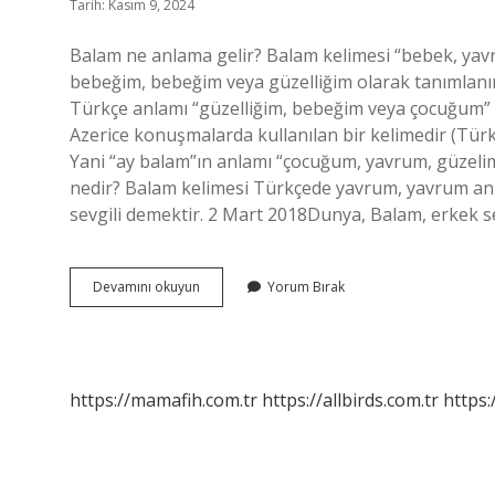
Tarih: Kasım 9, 2024
Balam ne anlama gelir? Balam kelimesi “bebek, yavr
bebeğim, bebeğim veya güzelliğim olarak tanımlanır
Türkçe anlamı “güzelliğim, bebeğim veya çocuğum” 
Azerice konuşmalarda kullanılan bir kelimedir (Türkçe
Yani “ay balam”ın anlamı “çocuğum, yavrum, güzelim
nedir? Balam kelimesi Türkçede yavrum, yavrum an
sevgili demektir. 2 Mart 2018Dunya, Balam, erkek s
Yavru
Devamını okuyun
Yorum Bırak
Balam
Ne
Demek
https://mamafih.com.tr
https://allbirds.com.tr
https: