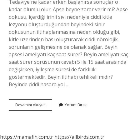
Tedaviye ne kadar erken başlanırsa sonuçlar o
kadar olumlu olur. Apse beyne zarar verir mi? Apse
dokusu, içerdiği irinli sıvı nedeniyle ciddi kitle
lezyonu oluşturduğundan beyindeki sinir
dokusunun iltihaplanmasına neden olduğu gibi,
kitle üzerinden bası oluşturarak ciddi nörolojik
sorunların gelişmesine de olanak sağlar. Beyin
apsesi ameliyatı kaç saat sürer? Beyin ameliyatı kaç
saat sürer sorusunun cevabı 5 ile 15 saat arasında
değişirken, iyileşme süresi de farklılık
göstermektedir. Beyin iltihabı tehlikeli midir?
Beyinde ciddi hasara yol…
Beyin
Devamını okuyun
Yorum Bırak
Apsesi
Ne
Demek
https://mamafih.com.tr
https://allbirds.com.tr