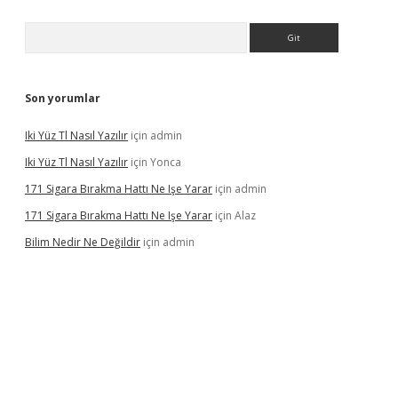
Arama
Son yorumlar
Iki Yüz Tl Nasıl Yazılır
için
admin
Iki Yüz Tl Nasıl Yazılır
için
Yonca
171 Sigara Bırakma Hattı Ne Işe Yarar
için
admin
171 Sigara Bırakma Hattı Ne Işe Yarar
için
Alaz
Bilim Nedir Ne Değildir
için
admin
ino