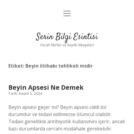
menüyü
Anasayfa
aç
Gizlilik Politikası
Serin Bilgi Esintisi
Yasal Uyarı
Ferah fikirler ve keyifli hikayeler!
Hakkımızda
Etiket:
Beyin iltihabı tehlikeli midir
Beyin Apsesi Ne Demek
Tarih: Kasım 5, 2024
Beyin apsesi geçer mi? Beyin apsesi ciddi bir
durumdur ve tedavi edilmezse ölümcül olabilir.
Tedavi genellikle antibiyotik kullanımını içerir, ancak
bazı durumlarda cerrahi müdahale gerekebilir.