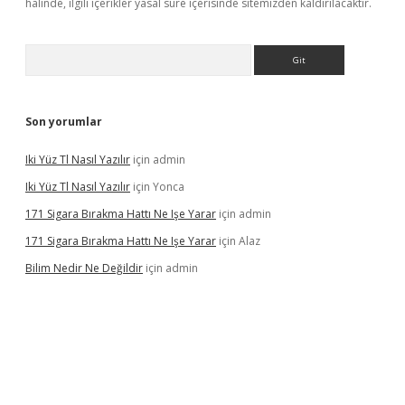
halinde, ilgili içerikler yasal süre içerisinde sitemizden kaldırılacaktır.
Arama
Son yorumlar
Iki Yüz Tl Nasıl Yazılır
için
admin
Iki Yüz Tl Nasıl Yazılır
için
Yonca
171 Sigara Bırakma Hattı Ne Işe Yarar
için
admin
171 Sigara Bırakma Hattı Ne Işe Yarar
için
Alaz
Bilim Nedir Ne Değildir
için
admin