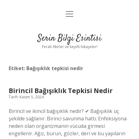
menüyü
Anasayfa
aç
Gizlilik Politikası
Serin Bilgi Esintisi
Yasal Uyarı
Ferah fikirler ve keyifli hikayeler!
Hakkımızda
Etiket:
Bağışıklık tepkisi nedir
Birincil Bağışıklık Tepkisi Nedir
Tarih: Kasım 5, 2024
Birincil ve ikincil bağışıklık nedir? ✔ Bağışıklık üç
şekilde sağlanır. Birinci savunma hattı: Enfeksiyona
neden olan organizmanın vücuda girmesi
engellenir. Ağız, burun, gözler, deri ve bu yapıların