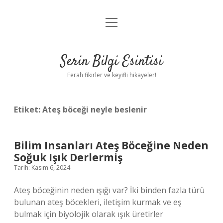
menüyü
Anasayfa
aç
Gizlilik Politikası
Serin Bilgi Esintisi
Yasal Uyarı
Ferah fikirler ve keyifli hikayeler!
Hakkımızda
Etiket:
Ateş böceği neyle beslenir
Bilim Insanları Ateş Böceğine Neden
Soğuk Işık Derlermiş
Tarih: Kasım 6, 2024
Ateş böceğinin neden ışığı var? İki binden fazla türü
bulunan ateş böcekleri, iletişim kurmak ve eş
bulmak için biyolojik olarak ışık üretirler