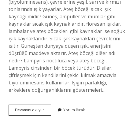
(biyolüminesans), çevrelerine yeşil, sarı ve kırmızı
tonlarında ışık yayarlar. Ateş böceği sıcak ışık
kaynağı mıdır? Güneş, ampuller ve mumlar gibi
kaynaklar sıcak ışık kaynaklarıdır, floresan ışıklar,
lambalar ve ateş böcekleri gibi kaynaklar ise soğuk
ışık kaynaklarıdır. Sıcak ışık kaynakları çevrelerini
ısıtır. Güneşten dünyaya düşen ışık, enerjisini
düştüğü maddeye aktarır. Ateş böceği diğer adı
nedir? Lampyris noctiluca veya ateş böceği,
Lampyris cinsinden bir böcek türüdür. Dişiler,
çiftleşmek için kendilerini çekici kılmak amacıyla
biyolüminesans kullanırlar. Işığın parlaklığı,
erkeklere doğurganlıklarını göstermeleri…
Bilim
Devamını okuyun
Yorum Bırak
Insanları
Ateş
Böceğine
Neden