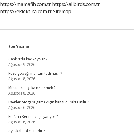
Soğuk
https://mamafih.com.tr
https://allbirds.com.tr
Işık
https://eklektika.com.tr
Sitemap
Derlermiş
Sidebar
Son Yazılar
Çankırı’da kaç köy var ?
Ağustos 9, 2026
Kuzu göbeği mantarı tadı nasıl ?
Ağustos 8, 2026
Müstehcen şaka ne demek ?
Ağustos 8, 2026
Esenler otogara gitmek için hangi durakta inilir ?
Ağustos 6, 2026
Kur’an-ı Kerim ne işe yarıyor ?
Ağustos 6, 2026
Ayakkabı ökçe nedir ?