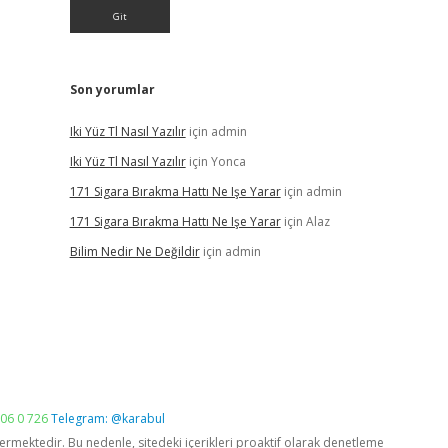
Son yorumlar
Iki Yüz Tl Nasıl Yazılır
için
admin
Iki Yüz Tl Nasıl Yazılır
için
Yonca
171 Sigara Bırakma Hattı Ne Işe Yarar
için
admin
171 Sigara Bırakma Hattı Ne Işe Yarar
için
Alaz
Bilim Nedir Ne Değildir
için
admin
06 0 726
Telegram: @karabul
vermektedir. Bu nedenle, sitedeki içerikleri proaktif olarak denetleme