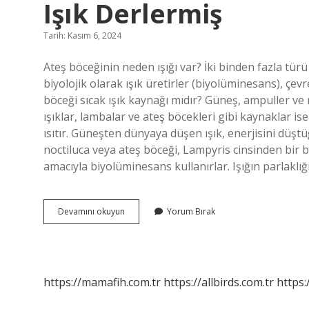
Işık Derlermiş
Tarih: Kasım 6, 2024
Ateş böceğinin neden ışığı var? İki binden fazla tür
biyolojik olarak ışık üretirler (biyolüminesans), çevre
böceği sıcak ışık kaynağı mıdır? Güneş, ampuller ve 
ışıklar, lambalar ve ateş böcekleri gibi kaynaklar ise
ısıtır. Güneşten dünyaya düşen ışık, enerjisini düşt
noctiluca veya ateş böceği, Lampyris cinsinden bir bö
amacıyla biyolüminesans kullanırlar. Işığın parlaklı
Bilim
Devamını okuyun
Yorum Bırak
Insanları
Ateş
Böceğine
Neden
Soğuk
https://mamafih.com.tr
https://allbirds.com.tr
https:
Işık
Derlermiş