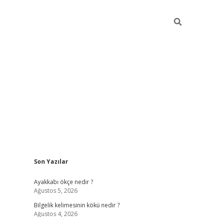
Sidebar
Son Yazılar
vdcasino
Ayakkabı ökçe nedir ?
Ağustos 5, 2026
Bilgelik kelimesinin kökü nedir ?
Ağustos 4, 2026