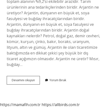
toplam alanının %9,2’si ekilebilir arazidir. Tarım
ürünlerinin ana tedarikçilerinden biridir. Arjantin ne
üretiyor? Arjantin, dünyanın en büyük et, soya
fasulyesi ve buğday ihracatçılarından biridir.
Arjantin, dünyanın en büyük et, soya fasulyesi ve
buğday ihracatçılarından biridir. Arjantin doğal
kaynakları nelerdir? Petrol, doğal gaz, demir cevheri,
kömür, kurşun, çinko, bakır, boraks, uranyum,
lityum, altın ve gümüş. Arjantin ile olan ticaretimize
baktığımızda en dikkat çekici şey büyük bir dış
ticaret açığımızın olmasıdır. Arjantin ne üretir? Mısır,
buğday…
Arjantin
Devamını okuyun
Yorum Bırak
Gelir
Kaynağı
Nedir
https://mamafih.com.tr
https://allbirds.com.tr