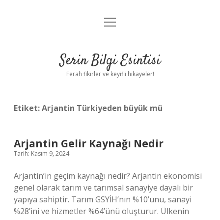
menüyü
Anasayfa
aç
Gizlilik Politikası
Serin Bilgi Esintisi
Yasal Uyarı
Ferah fikirler ve keyifli hikayeler!
Hakkımızda
Etiket:
Arjantin Türkiyeden büyük mü
Arjantin Gelir Kaynağı Nedir
Tarih: Kasım 9, 2024
Arjantin’in geçim kaynağı nedir? Arjantin ekonomisi
genel olarak tarım ve tarımsal sanayiye dayalı bir
yapıya sahiptir. Tarım GSYİH’nın %10’unu, sanayi
%28’ini ve hizmetler %64’ünü oluşturur. Ülkenin