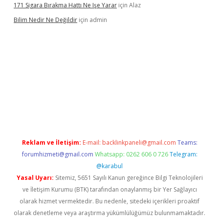
171 Sigara Bırakma Hattı Ne Işe Yarar
için
Alaz
Bilim Nedir Ne Değildir
için
admin
no
Reklam ve İletişim:
E-mail:
backlinkpaneli@gmail.com
Teams:
forumhizmeti@gmail.com
Whatsapp: 0262 606 0 726
Telegram:
@karabul
Yasal Uyarı:
Sitemiz, 5651 Sayılı Kanun gereğince Bilgi Teknolojileri
ve İletişim Kurumu (BTK) tarafından onaylanmış bir Yer Sağlayıcı
olarak hizmet vermektedir. Bu nedenle, sitedeki içerikleri proaktif
olarak denetleme veya araştırma yükümlülüğümüz bulunmamaktadır.