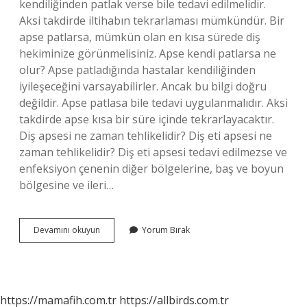
kendiliğinden patlak verse bile tedavi edilmelidir.
Aksi takdirde iltihabın tekrarlaması mümkündür. Bir
apse patlarsa, mümkün olan en kısa sürede diş
hekiminize görünmelisiniz. Apse kendi patlarsa ne
olur? Apse patladığında hastalar kendiliğinden
iyileşeceğini varsayabilirler. Ancak bu bilgi doğru
değildir. Apse patlasa bile tedavi uygulanmalıdır. Aksi
takdirde apse kısa bir süre içinde tekrarlayacaktır.
Diş apsesi ne zaman tehlikelidir? Diş eti apsesi ne
zaman tehlikelidir? Diş eti apsesi tedavi edilmezse ve
enfeksiyon çenenin diğer bölgelerine, baş ve boyun
bölgesine ve ileri…
Dişte
Devamını okuyun
Yorum Bırak
Apse
Patlarsa
Ne
Olur
https://mamafih.com.tr
https://allbirds.com.tr