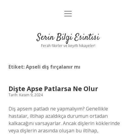
menüyü
Anasayfa
aç
Gizlilik Politikası
Serin Bilgi Esintisi
Yasal Uyarı
Ferah fikirler ve keyifli hikayeler!
Hakkımızda
Etiket:
Apseli diş fırçalanır mı
Dişte Apse Patlarsa Ne Olur
Tarih: Kasım 9, 2024
Diş apsem patladı ne yapmalıyım? Genellikle
hastalar, iltihap azaldıkça durumun ortadan
kalkacağını varsayarlar. Ancak dişlerin köklerinde
veya dişlerin arasında oluşan bu iltihap,