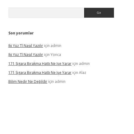
Arama
Son yorumlar
Iki Yüz Tl Nasıl Yazılır
için
admin
Iki Yüz Tl Nasıl Yazılır
için
Yonca
171 Sigara Bırakma Hattı Ne Işe Yarar
için
admin
171 Sigara Bırakma Hattı Ne Işe Yarar
için
Alaz
Bilim Nedir Ne Değildir
için
admin
ino