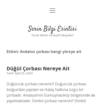
menüyü
Anasayfa
aç
Gizlilik Politikası
Serin Bilgi Esintisi
Yasal Uyarı
Ferah fikirler ve keyifli hikayeler!
Hakkımızda
Etiket:
Andaloz çorbası hangi yöreye ait
Düğül Çorbası Nereye Ait
Tarih: Eylül 25, 2024
Düğürcük çorbası nerenin? Duğurcük çorbası
bulgurdan yapılan ve Halaç halkına özgü bir
çorbadır. Amasya’nın Gümüşhacıköy bölgesinde de
yapılmaktadır. Dımbıl çorbası nerenin? Dımbil