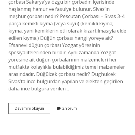
çorbası Sakarya’ya özgü bir çorbadır. İçerisinde
haşlanmış hamur ve fasulye bulunur. Sivas’ın
meşhur çorbası nedir? Pescutan Çorbası – Sivas 3-4
parça kemikli kıyma (veya suyu) (kemikli kıyma;
kıyma, yani kemiklerin etli olarak kızartılmasıyla elde
edilen kıyma.) Düğün çorbası hangi yoreye ait?
Efsanevi düğün çorbası Yozgat yöresinin
spesiyalitelerinden biridir. Aynı zamanda Yozgat
yöresine ait düğün çorbalarının malzemeleri her
mutfakta kolaylıkla bulabildiğimiz temel malzemeler
arasındadır. Düğülcek çorbası nedir? Dughulcek;
Sivas’ta ince bulgurdan yapılan ve elekten geçirilen
daha ince bulgura verilen…
Düğül
Devamını okuyun
2 Yorum
Çorbası
Nereye
Ait