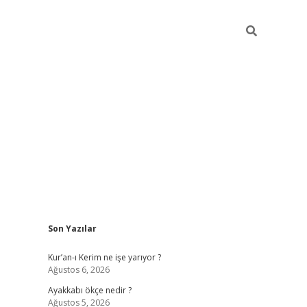
Sidebar
Son Yazılar
vdcasino
Kur’an-ı Kerim ne işe yarıyor ?
Ağustos 6, 2026
Ayakkabı ökçe nedir ?
Ağustos 5, 2026