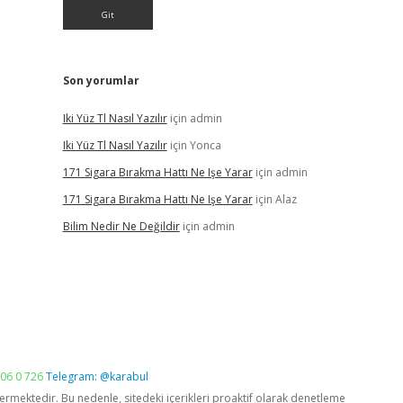
Son yorumlar
Iki Yüz Tl Nasıl Yazılır
için
admin
Iki Yüz Tl Nasıl Yazılır
için
Yonca
171 Sigara Bırakma Hattı Ne Işe Yarar
için
admin
171 Sigara Bırakma Hattı Ne Işe Yarar
için
Alaz
Bilim Nedir Ne Değildir
için
admin
06 0 726
Telegram: @karabul
vermektedir. Bu nedenle, sitedeki içerikleri proaktif olarak denetleme