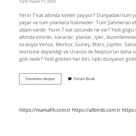
Tarih: Kasım 11, 2024
Yerin 7 kat altında kimler yaşıyor? Dünyadaki tüm yı
yaşar ve tüm yılanlara hükmeder. Tüm Şahmeran efs
adam vardır. Yerin 7 kat üstünde ne var? Yedi göğü 
altında emirler, kararlar, planlar, işler, düzenlemel
sırasıyla Venüs, Merkür, Güneş, Mars, Jüpiter, Satü
teorisine dayandığı ve Uranüs ile Neptün’ün daha son
gök nedir? Yedi gökten her biri, tıpkı dünyanın gökle
Yedi
Devamını okuyun
Yorum Bırak
Kat
Yerin
Altında
Ne
Var
https://mamafih.com.tr
https://allbirds.com.tr
https: