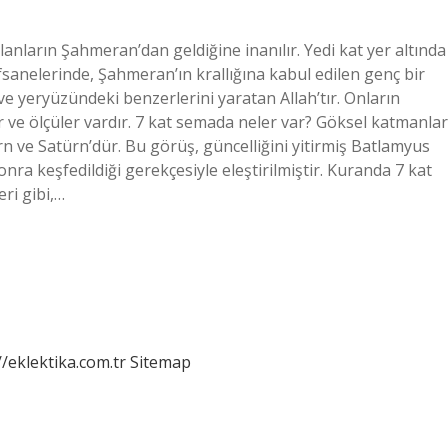
lanların Şahmeran’dan geldiğine inanılır. Yedi kat yer altında
anelerinde, Şahmeran’ın krallığına kabul edilen genç bir
ve yeryüzündeki benzerlerini yaratan Allah’tır. Onların
er ve ölçüler vardır. 7 kat semada neler var? Göksel katmanlar
rn ve Satürn’dür. Bu görüş, güncelliğini yitirmiş Batlamyus
ra keşfedildiği gerekçesiyle eleştirilmiştir. Kuranda 7 kat
ri gibi,…
//eklektika.com.tr
Sitemap