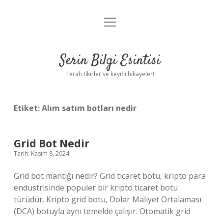
menüyü
Anasayfa
aç
Gizlilik Politikası
Serin Bilgi Esintisi
Yasal Uyarı
Ferah fikirler ve keyifli hikayeler!
Hakkımızda
Etiket:
Alım satım botları nedir
Grid Bot Nedir
Tarih: Kasım 8, 2024
Grid bot mantığı nedir? Grid ticaret botu, kripto para
endüstrisinde popüler bir kripto ticaret botu
türüdür. Kripto grid botu, Dolar Maliyet Ortalaması
(DCA) botuyla aynı temelde çalışır. Otomatik grid