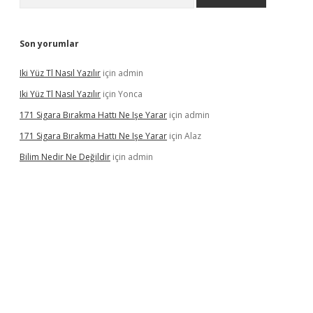
Son yorumlar
Iki Yüz Tl Nasıl Yazılır
için
admin
Iki Yüz Tl Nasıl Yazılır
için
Yonca
171 Sigara Bırakma Hattı Ne Işe Yarar
için
admin
171 Sigara Bırakma Hattı Ne Işe Yarar
için
Alaz
Bilim Nedir Ne Değildir
için
admin
casino