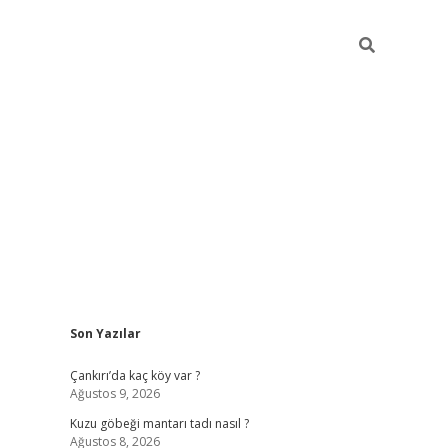
Sidebar
Son Yazılar
vdcasino
Çankırı’da kaç köy var ?
Ağustos 9, 2026
Kuzu göbeği mantarı tadı nasıl ?
Ağustos 8, 2026