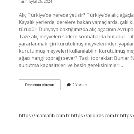
Tarih: Eylül 26, 2024
Alıç Türkiye’de nerede yetişir? Türkiye’de alıç ağaçla
Kayalık yerlerde, derelere bakan yamaçlarda, çalılık
türüdür. Dünyaya baktığımızda alıç ağacının Avrupa
Taze alıç meyveleri sadece sonbaharda bulunur. Tıb
yararlanmak için kurutulmuş meyvelerinden yapılan ç
kurutulmuş meyveleri kullanılabilir. Kurutulmuş me
ağacı hangi toprağı sever? Taşlı topraklar: Bunlar %
su tutma kapasiteleri ve besin gereksinimleri…
Alıç
Devamını okuyun
2 Yorum
Meyvesi
En
Çok
Nerede
Yetişir
https://mamafih.com.tr
https://allbirds.com.tr
https: