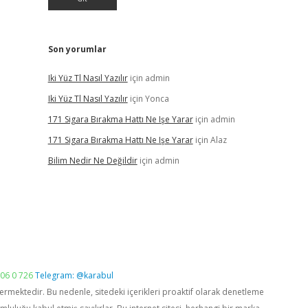
Son yorumlar
Iki Yüz Tl Nasıl Yazılır
için
admin
Iki Yüz Tl Nasıl Yazılır
için
Yonca
171 Sigara Bırakma Hattı Ne Işe Yarar
için
admin
171 Sigara Bırakma Hattı Ne Işe Yarar
için
Alaz
Bilim Nedir Ne Değildir
için
admin
06 0 726
Telegram: @karabul
vermektedir. Bu nedenle, sitedeki içerikleri proaktif olarak denetleme