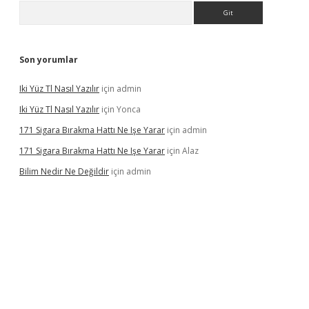
Arama
Son yorumlar
Iki Yüz Tl Nasıl Yazılır
için
admin
Iki Yüz Tl Nasıl Yazılır
için
Yonca
171 Sigara Bırakma Hattı Ne Işe Yarar
için
admin
171 Sigara Bırakma Hattı Ne Işe Yarar
için
Alaz
Bilim Nedir Ne Değildir
için
admin
asino