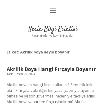
menüyü
Anasayfa
aç
Gizlilik Politikası
Serin Bilgi Esintisi
Yasal Uyarı
Ferah fikirler ve keyifli hikayeler!
Hakkımızda
Etiket:
Akrilik boya neyle boyanır
Akrilik Boya Hangi Fırçayla Boyanır
Tarih: Kasım 29, 2024
Akrilik boyada hangi fırça kullanılır? Sentetik kıllı
akrilik fırçalar, akriliğin kimyasal yapısıyla uyumlu
olması ve iyi sonuç vermesi nedeniyle tavsiye edilir.
Akrilik boya yaparken fırça ıslatılır mı? Akrilik