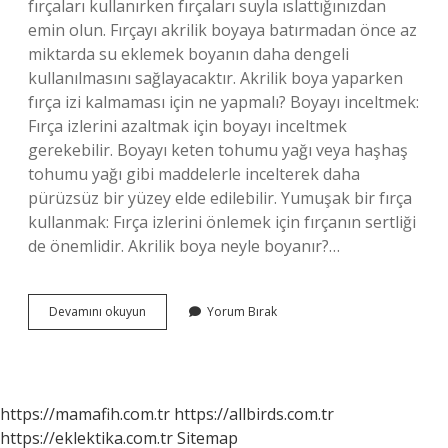
fırçaları kullanırken fırçaları suyla ıslattığınızdan
emin olun. Fırçayı akrilik boyaya batırmadan önce az
miktarda su eklemek boyanın daha dengeli
kullanılmasını sağlayacaktır. Akrilik boya yaparken
fırça izi kalmaması için ne yapmalı? Boyayı inceltmek:
Fırça izlerini azaltmak için boyayı inceltmek
gerekebilir. Boyayı keten tohumu yağı veya haşhaş
tohumu yağı gibi maddelerle incelterek daha
pürüzsüz bir yüzey elde edilebilir. Yumuşak bir fırça
kullanmak: Fırça izlerini önlemek için fırçanın sertliği
de önemlidir. Akrilik boya neyle boyanır?…
Akrilik
Devamını okuyun
Yorum Bırak
Boya
Hangi
Fırçayla
Boyanır
https://mamafih.com.tr
https://allbirds.com.tr
https://eklektika.com.tr
Sitemap