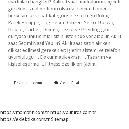
markaları hangileri? Kaliteli saat markalarını seçmek
genelde öznel bir konu olsa da, hemen hemen
herkesin lüks saat kategorisine soktuğu Rolex,
Patek Philippe, Tag Heuer, Citizen, Seiko, Bulova,
Hublot, Cartier, Omega, Tissot ve Breitling gibi
dünyaca ünlü isimler sizin listenizde yer alabilir. Akıllı
saat Seçimi Nasıl Yapılır? Akıllı saat satın alırken
dikkat edilmesi gerekenler: İşletim sistemi ve telefon
uyumluluğu. … Dokunmatik ekran. … Tasarım ve
kişiselleştirme. … Fitness özellikleri (adım…
Akıllı
Devamını okuyun
Yorum Bırak
Saat
Markaları
Nedir
https://mamafih.com.tr
https://allbirds.com.tr
https://eklektika.com.tr
Sitemap