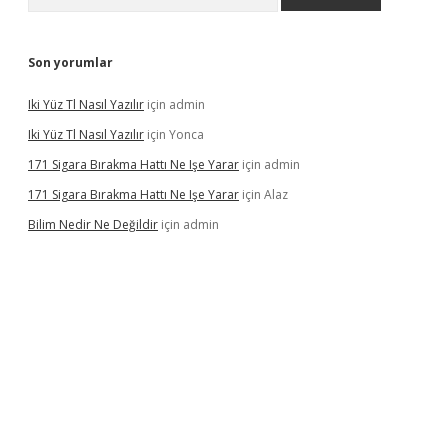
Son yorumlar
Iki Yüz Tl Nasıl Yazılır
için
admin
Iki Yüz Tl Nasıl Yazılır
için
Yonca
171 Sigara Bırakma Hattı Ne Işe Yarar
için
admin
171 Sigara Bırakma Hattı Ne Işe Yarar
için
Alaz
Bilim Nedir Ne Değildir
için
admin
ino