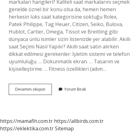
markaları hangileri? Kaliteli saat markalarını seçmek
genelde öznel bir konu olsa da, hemen hemen
herkesin lüks saat kategorisine soktuğu Rolex,
Patek Philippe, Tag Heuer, Citizen, Seiko, Bulova,
Hublot, Cartier, Omega, Tissot ve Breitling gibi
dünyaca ünlü isimler sizin listenizde yer alabilir. Akıllı
saat Seçimi Nasıl Yapılır? Akıllı saat satın alırken
dikkat edilmesi gerekenler: İşletim sistemi ve telefon
uyumluluğu. … Dokunmatik ekran. … Tasarım ve
kişiselleştirme. … Fitness özellikleri (adım…
Akıllı
Devamını okuyun
Yorum Bırak
Saat
Markaları
Nedir
https://mamafih.com.tr
https://allbirds.com.tr
https://eklektika.com.tr
Sitemap