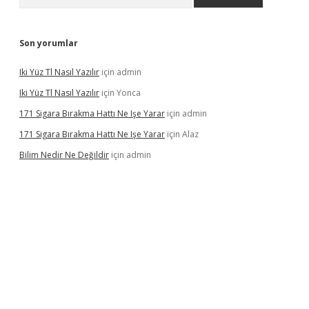
Son yorumlar
Iki Yüz Tl Nasıl Yazılır
için
admin
Iki Yüz Tl Nasıl Yazılır
için
Yonca
171 Sigara Bırakma Hattı Ne Işe Yarar
için
admin
171 Sigara Bırakma Hattı Ne Işe Yarar
için
Alaz
Bilim Nedir Ne Değildir
için
admin
ino