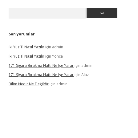
Arama
Son yorumlar
Iki Yüz Tl Nasıl Yazılır
için
admin
Iki Yüz Tl Nasıl Yazılır
için
Yonca
171 Sigara Bırakma Hattı Ne Işe Yarar
için
admin
171 Sigara Bırakma Hattı Ne Işe Yarar
için
Alaz
Bilim Nedir Ne Değildir
için
admin
ino