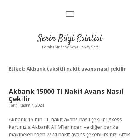
menüyü
Anasayfa
aç
Gizlilik Politikası
Serin Bilgi Esintisi
Yasal Uyarı
Ferah fikirler ve keyifli hikayeler!
Hakkımızda
Etiket:
Akbank taksitli nakit avans nasıl çekilir
Akbank 15000 Tl Nakit Avans Nasıl
Çekilir
Tarih: Kasım 7, 2024
Akbank 15 bin TL nakit avans nasıl çekilir? Axess
kartınızla Akbank ATM’lerinden ve diğer banka
makinelerinden 7/24 nakit avans çekebilirsiniz. Artık