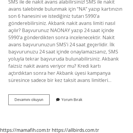
SMS ile de nakit avans alabilirsiniz! SMS ile nakit
avans talebinde bulunmak için “NA” yazıp kartınızın
son 6 hanesini ve istediğiniz tutarı 5990’a
gönderebilirsiniz. Akbank nakit avans limiti nasıl
açılır? Başvurunuz NAONAY yazıp 24 saat içinde
5990’a gönderdikten sonra incelenecektir. Nakit
avans başvurunuzun SMS’i 24 saat geçerlidir. İlk
başvurunuzu 24 saat içinde onaylamazsanız, SMS
yoluyla tekrar başvuruda bulunabilirsiniz. Akbank
faizsiz nakit avans veriyor mu? Kredi kartı
açtırdıktan sonra her Akbank üyesi kampanya
süresince sadece bir kez taksit avans limitleri…
Akbank
Devamını okuyun
Yorum Bırak
15000
Tl
Nakit
Avans
Nasıl
https://mamafih.com.tr
https://allbirds.com.tr
Çekilir