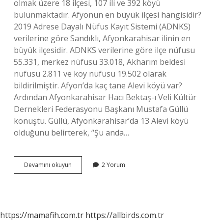
olmak üzere 18 ilçesi, 107 ili ve 392 köyü
bulunmaktadır. Afyonun en büyük ilçesi hangisidir?
2019 Adrese Dayalı Nüfus Kayıt Sistemi (ADNKS)
verilerine göre Sandıklı, Afyonkarahisar ilinin en
büyük ilçesidir. ADNKS verilerine göre ilçe nüfusu
55.331, merkez nüfusu 33.018, Akharım beldesi
nüfusu 2.811 ve köy nüfusu 19.502 olarak
bildirilmiştir. Afyon’da kaç tane Alevi köyü var?
Ardından Afyonkarahisar Hacı Bektaş-ı Veli Kültür
Dernekleri Federasyonu Başkanı Mustafa Güllü
konuştu. Güllü, Afyonkarahisar’da 13 Alevi köyü
olduğunu belirterek, “Şu anda…
Afyon
Devamını okuyun
2 Yorum
Kaç
Tane
Köyü
Var
https://mamafih.com.tr
https://allbirds.com.tr