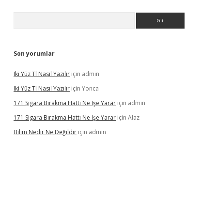
Arama
Son yorumlar
Iki Yüz Tl Nasıl Yazılır
için
admin
Iki Yüz Tl Nasıl Yazılır
için
Yonca
171 Sigara Bırakma Hattı Ne Işe Yarar
için
admin
171 Sigara Bırakma Hattı Ne Işe Yarar
için
Alaz
Bilim Nedir Ne Değildir
için
admin
ino