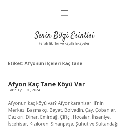
menüyü
Anasayfa
aç
Gizlilik Politikası
Serin Bilgi Esintisi
Yasal Uyarı
Ferah fikirler ve keyifli hikayeler!
Hakkımızda
Etiket:
Afyonun ilçeleri kaç tane
Afyon Kaç Tane Köyü Var
Tarih: Eylül 30, 2024
Afyonun kaç köyü var? Afyonkarahisar İli’nin
Merkez, Başmakçı, Bayat, Bolvadin, Çay, Çobanlar,
Dazkırı, Dinar, Emirdağ, Çiftçi, Hocalar, İhsaniye,
İscehisar, Kızılören, Sinanpaşa, Şuhut ve Sultandağı