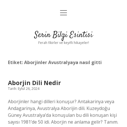
menüyü
Anasayfa
aç
Gizlilik Politikası
Serin Bilgi Esintisi
Yasal Uyarı
Ferah fikirler ve keyifli hikayeler!
Hakkımızda
Etiket:
Aborjinler Avustralyaya nasıl gitti
Aborjin Dili Nedir
Tarih: Eylül 26, 2024
Aborjinler hangi dilleri konuşur? Antakarinya veya
Andagarinya, Avustralya Aborijin dili. Kuzeydoğu
Güney Avustralya’da konuşulan bu dili konuşan kişi
sayısı 1981’de 50 idi. Aborjin ne anlama gelir? Tanım.