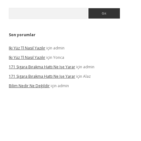
Arama
Son yorumlar
Iki Yüz Tl Nasıl Yazılır
için
admin
Iki Yüz Tl Nasıl Yazılır
için
Yonca
171 Sigara Bırakma Hattı Ne Işe Yarar
için
admin
171 Sigara Bırakma Hattı Ne Işe Yarar
için
Alaz
Bilim Nedir Ne Değildir
için
admin
ino