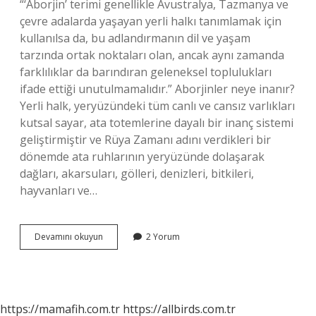
“‘Aborjin’ terimi genellikle Avustralya, Tazmanya ve
çevre adalarda yaşayan yerli halkı tanımlamak için
kullanılsa da, bu adlandırmanın dil ve yaşam
tarzında ortak noktaları olan, ancak aynı zamanda
farklılıklar da barındıran geleneksel toplulukları
ifade ettiği unutulmamalıdır.” Aborjinler neye inanır?
Yerli halk, yeryüzündeki tüm canlı ve cansız varlıkları
kutsal sayar, ata totemlerine dayalı bir inanç sistemi
geliştirmiştir ve Rüya Zamanı adını verdikleri bir
dönemde ata ruhlarının yeryüzünde dolaşarak
dağları, akarsuları, gölleri, denizleri, bitkileri,
hayvanları ve…
Aborjin
Devamını okuyun
2 Yorum
Dili
Nedir
https://mamafih.com.tr
https://allbirds.com.tr