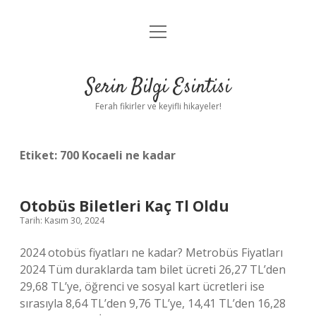
menüyü
Anasayfa
aç
Gizlilik Politikası
Serin Bilgi Esintisi
Yasal Uyarı
Ferah fikirler ve keyifli hikayeler!
Hakkımızda
Etiket:
700 Kocaeli ne kadar
Otobüs Biletleri Kaç Tl Oldu
Tarih: Kasım 30, 2024
2024 otobüs fiyatları ne kadar? Metrobüs Fiyatları
2024 Tüm duraklarda tam bilet ücreti 26,27 TL’den
29,68 TL’ye, öğrenci ve sosyal kart ücretleri ise
sırasıyla 8,64 TL’den 9,76 TL’ye, 14,41 TL’den 16,28