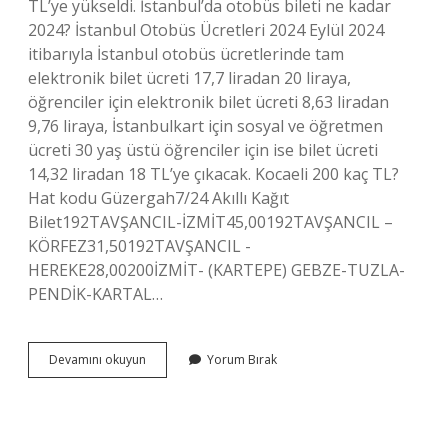
TL’ye yükseldi. İstanbul’da otobüs bileti ne kadar
2024? İstanbul Otobüs Ücretleri 2024 Eylül 2024
itibarıyla İstanbul otobüs ücretlerinde tam
elektronik bilet ücreti 17,7 liradan 20 liraya,
öğrenciler için elektronik bilet ücreti 8,63 liradan
9,76 liraya, İstanbulkart için sosyal ve öğretmen
ücreti 30 yaş üstü öğrenciler için ise bilet ücreti
14,32 liradan 18 TL’ye çıkacak. Kocaeli 200 kaç TL?
Hat kodu Güzergah7/24 Akıllı Kağıt
Bilet192TAVŞANCIL-İZMİT45,00192TAVŞANCIL –
KÖRFEZ31,50192TAVŞANCIL -
HEREKE28,00200İZMİT- (KARTEPE) GEBZE-TUZLA-
PENDİK-KARTAL…
Otobüs
Devamını okuyun
Yorum Bırak
Biletleri
Kaç
Tl
Oldu