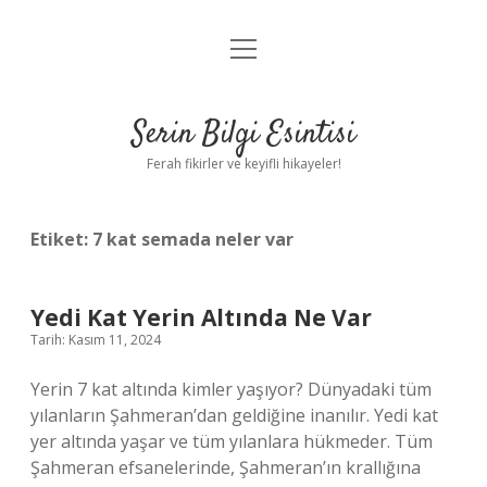
menüyü
Anasayfa
aç
Gizlilik Politikası
Serin Bilgi Esintisi
Yasal Uyarı
Ferah fikirler ve keyifli hikayeler!
Hakkımızda
Etiket:
7 kat semada neler var
Yedi Kat Yerin Altında Ne Var
Tarih: Kasım 11, 2024
Yerin 7 kat altında kimler yaşıyor? Dünyadaki tüm
yılanların Şahmeran’dan geldiğine inanılır. Yedi kat
yer altında yaşar ve tüm yılanlara hükmeder. Tüm
Şahmeran efsanelerinde, Şahmeran’ın krallığına