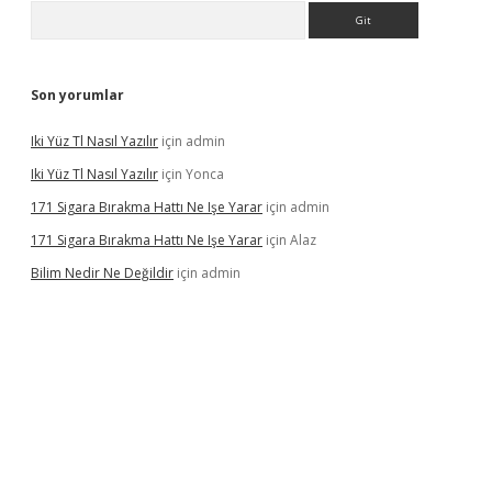
Arama
Son yorumlar
Iki Yüz Tl Nasıl Yazılır
için
admin
Iki Yüz Tl Nasıl Yazılır
için
Yonca
171 Sigara Bırakma Hattı Ne Işe Yarar
için
admin
171 Sigara Bırakma Hattı Ne Işe Yarar
için
Alaz
Bilim Nedir Ne Değildir
için
admin
ino