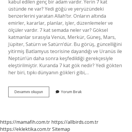
kabul edilen genç bir adam vardır. Yerin 7 kat
üstünde ne var? Yedi göğü ve yeryüzündeki
benzerlerini yaratan Allah’tır. Onların altında
emirler, kararlar, planlar, işler, düzenlemeler ve
ölçüler vardır. 7 kat semada neler var? Göksel
katmanlar sırasıyla Venüs, Merkür, Güneş, Mars,
Jüpiter, Satürn ve Satürn’dür. Bu görüş, güncelliğini
yitirmiş Batlamyus teorisine dayandığı ve Uranüs ile
Neptün’ün daha sonra keşfedildiği gerekçesiyle
eleştirilmiştir. Kuranda 7 kat gök nedir? Yedi gökten
her biri, tıpkı dünyanın gökleri gibi,…
Yedi
Devamını okuyun
Yorum Bırak
Kat
Yerin
Altında
Ne
Var
https://mamafih.com.tr
https://allbirds.com.tr
https://eklektika.com.tr
Sitemap