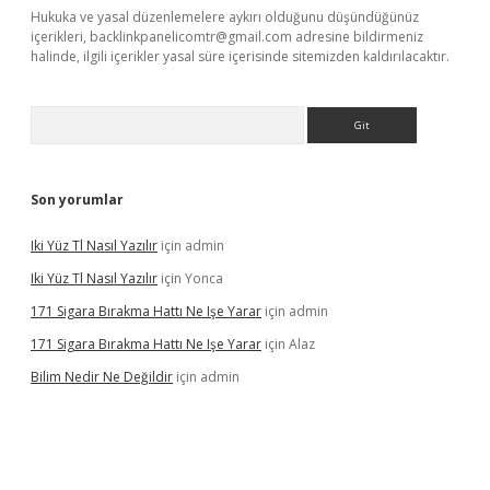
Hukuka ve yasal düzenlemelere aykırı olduğunu düşündüğünüz
içerikleri,
backlinkpanelicomtr@gmail.com
adresine bildirmeniz
halinde, ilgili içerikler yasal süre içerisinde sitemizden kaldırılacaktır.
Arama
Son yorumlar
Iki Yüz Tl Nasıl Yazılır
için
admin
Iki Yüz Tl Nasıl Yazılır
için
Yonca
171 Sigara Bırakma Hattı Ne Işe Yarar
için
admin
171 Sigara Bırakma Hattı Ne Işe Yarar
için
Alaz
Bilim Nedir Ne Değildir
için
admin