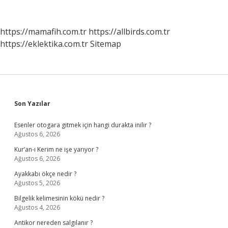
Kaldırdı
https://mamafih.com.tr
https://allbirds.com.tr
https://eklektika.com.tr
Sitemap
Sidebar
Son Yazılar
Esenler otogara gitmek için hangi durakta inilir ?
Ağustos 6, 2026
Kur’an-ı Kerim ne işe yarıyor ?
Ağustos 6, 2026
Ayakkabı ökçe nedir ?
Ağustos 5, 2026
Bilgelik kelimesinin kökü nedir ?
Ağustos 4, 2026
Antikor nereden salgılanır ?