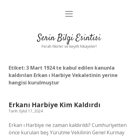
menüyü
Anasayfa
aç
Gizlilik Politikası
Serin Bilgi Esintisi
Yasal Uyarı
Ferah fikirler ve keyifli hikayeler!
Hakkımızda
Etiket:
3 Mart 1924 te kabul edilen kanunla
kaldırılan Erkan ı Harbiye Vekaletinin yerine
hangisi kurulmuştur
Erkanı Harbiye Kim Kaldırdı
Tarih: Eylül 17, 2024
Erkan ı Harbiye ne zaman kaldırıldı? Cumhuriyetten
önce kurulan beş Yürütme Vekilinin Genel Kurmay