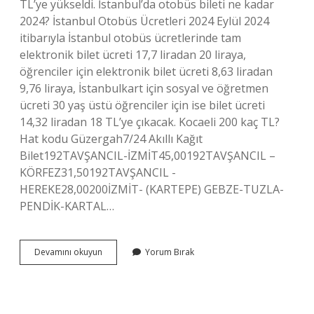
TL’ye yükseldi. İstanbul’da otobüs bileti ne kadar
2024? İstanbul Otobüs Ücretleri 2024 Eylül 2024
itibarıyla İstanbul otobüs ücretlerinde tam
elektronik bilet ücreti 17,7 liradan 20 liraya,
öğrenciler için elektronik bilet ücreti 8,63 liradan
9,76 liraya, İstanbulkart için sosyal ve öğretmen
ücreti 30 yaş üstü öğrenciler için ise bilet ücreti
14,32 liradan 18 TL’ye çıkacak. Kocaeli 200 kaç TL?
Hat kodu Güzergah7/24 Akıllı Kağıt
Bilet192TAVŞANCIL-İZMİT45,00192TAVŞANCIL –
KÖRFEZ31,50192TAVŞANCIL -
HEREKE28,00200İZMİT- (KARTEPE) GEBZE-TUZLA-
PENDİK-KARTAL…
Otobüs
Devamını okuyun
Yorum Bırak
Biletleri
Kaç
Tl
Oldu