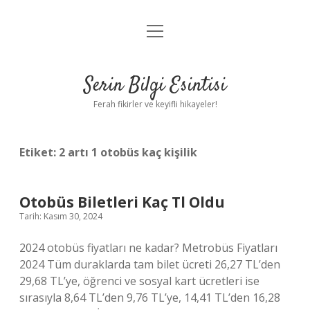
menüyü
Anasayfa
aç
Gizlilik Politikası
Serin Bilgi Esintisi
Yasal Uyarı
Ferah fikirler ve keyifli hikayeler!
Hakkımızda
Etiket:
2 artı 1 otobüs kaç kişilik
Otobüs Biletleri Kaç Tl Oldu
Tarih: Kasım 30, 2024
2024 otobüs fiyatları ne kadar? Metrobüs Fiyatları
2024 Tüm duraklarda tam bilet ücreti 26,27 TL’den
29,68 TL’ye, öğrenci ve sosyal kart ücretleri ise
sırasıyla 8,64 TL’den 9,76 TL’ye, 14,41 TL’den 16,28