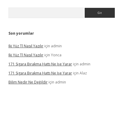
Arama
Son yorumlar
Iki Yüz Tl Nasıl Yazılır
için
admin
Iki Yüz Tl Nasıl Yazılır
için
Yonca
171 Sigara Bırakma Hattı Ne Işe Yarar
için
admin
171 Sigara Bırakma Hattı Ne Işe Yarar
için
Alaz
Bilim Nedir Ne Değildir
için
admin
ino