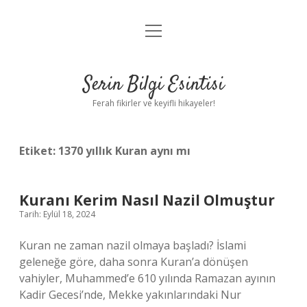
menüyü
Anasayfa
aç
Gizlilik Politikası
Serin Bilgi Esintisi
Yasal Uyarı
Ferah fikirler ve keyifli hikayeler!
Hakkımızda
Etiket:
1370 yıllık Kuran aynı mı
Kuranı Kerim Nasıl Nazil Olmuştur
Tarih: Eylül 18, 2024
Kuran ne zaman nazil olmaya başladı? İslami
geleneğe göre, daha sonra Kuran’a dönüşen
vahiyler, Muhammed’e 610 yılında Ramazan ayının
Kadir Gecesi’nde, Mekke yakınlarındaki Nur