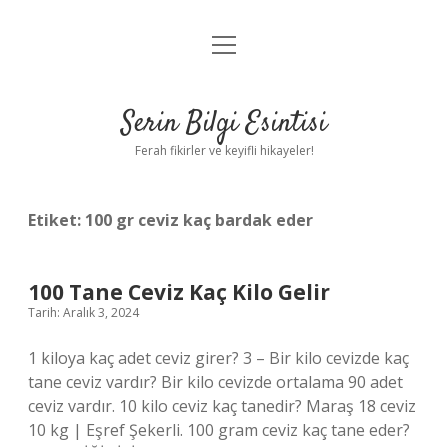
menüyü
Anasayfa
aç
Gizlilik Politikası
Serin Bilgi Esintisi
Yasal Uyarı
Ferah fikirler ve keyifli hikayeler!
Hakkımızda
Etiket:
100 gr ceviz kaç bardak eder
100 Tane Ceviz Kaç Kilo Gelir
Tarih: Aralık 3, 2024
1 kiloya kaç adet ceviz girer? 3 – Bir kilo cevizde kaç
tane ceviz vardır? Bir kilo cevizde ortalama 90 adet
ceviz vardır. 10 kilo ceviz kaç tanedir? Maraş 18 ceviz
10 kg | Eşref Şekerli. 100 gram ceviz kaç tane eder?