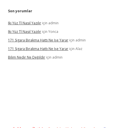
Son yorumlar
Iki Yüz Tl Nasıl Yazılır
için
admin
Iki Yüz Tl Nasıl Yazılır
için
Yonca
171 Sigara Bırakma Hattı Ne Işe Yarar
için
admin
171 Sigara Bırakma Hattı Ne Işe Yarar
için
Alaz
Bilim Nedir Ne Değildir
için
admin
ino