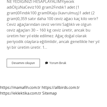
NE YEDİĞİNİZİ HESAPLAYALIMYiyecek
adıÖlçüNaCeviz100 gram2Fındık1 adet (1
gram)0Fındık100 gram0Kaju (kavrulmuş)1 adet (2
gram)0,359 satır daha 100 ceviz ağacı kaç kilo verir?
Ceviz ağaçlarından ceviz verimi Sağlıklı ve olgun
ceviz ağaçları 30 – 160 kg ceviz üretir, ancak bu
üretim her yıl elde edilmez. Ağaç doğal olarak
periyodik olaylara eğilimlidir, ancak genellikle her yıl
iyi bir üretim üretir. 1…
100
Devamını okuyun
Yorum Bırak
Tane
Ceviz
Kaç
Kilo
Gelir
https://mamafih.com.tr
https://allbirds.com.tr
https://eklektika.com.tr
Sitemap